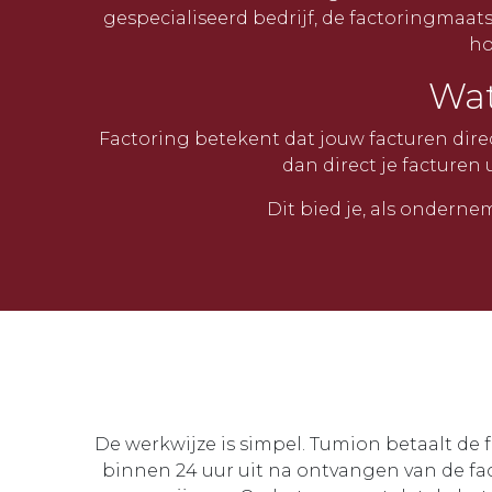
gespecialiseerd bedrijf, de factoringmaats
ho
Wat
Factoring betekent dat jouw facturen dire
dan direct je facturen
Dit bied je, als onderne
De werkwijze is simpel. Tumion betaalt de 
binnen 24 uur uit na ontvangen van de fac