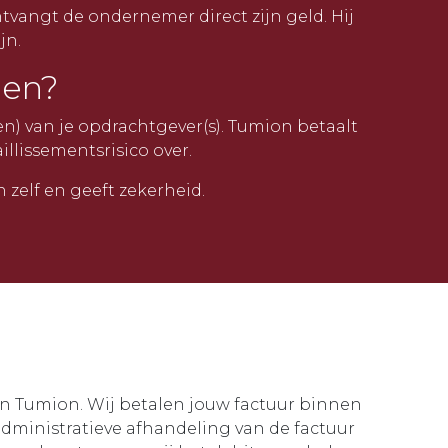
ntvangt de ondernemer direct zijn geld. Hij
jn.
nen?
n) van je opdrachtgever(s). Tumion betaalt
llissementsrisico over.
 zelf en geeft zekerheid.
aan Tumion. Wij betalen jouw factuur binnen
administratieve afhandeling van de factuur