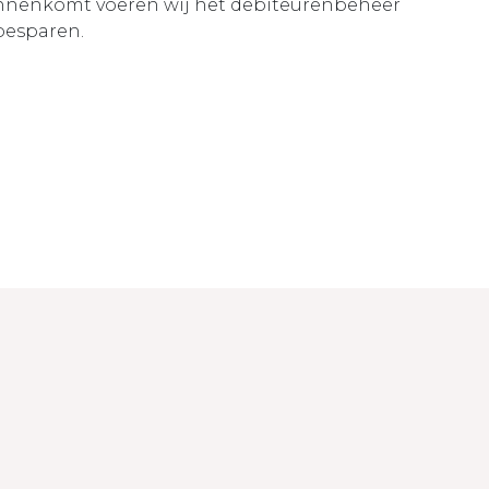
binnenkomt voeren wij het debiteurenbeheer
 besparen.
© Copyright 2026