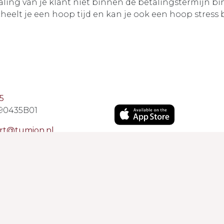
ling van je klant niet binnen de betalingstermijn 
scheelt je een hoop tijd en kan je ook een hoop stress
5
90435B01
rt@tumion.nl