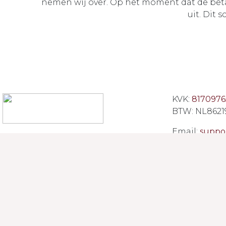
nemen wij over. Op het moment dat de beta
uit. Dit 
KVK:
8170976
BTW: NL8621
Email:
suppo
Powered by