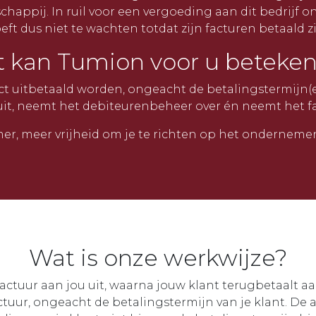
chappij. In ruil voor een vergoeding aan dit bedrijf o
eft dus niet te wachten totdat zijn facturen betaald zi
 kan Tumion voor u beteke
ct uitbetaald worden, ongeacht de betalingstermijn(e
 uit, neemt het debiteurenbeheer over én neemt het fai
mer, meer vrijheid om je te richten op het ondernemen
Wat is onze werkwijze?
factuur aan jou uit, waarna jouw klant terugbetaalt 
tuur, ongeacht de betalingstermijn van je klant. De 